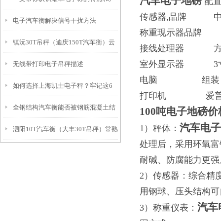
汽车电子地磅
配
传感器
,
品牌 中航
电子汽车衡解决信号干扰方法
品参数
称重现示器品牌 
镇沅30T吊秤（迪庆150T汽车衡）云
接线处理器 方
室外显示器
3
无线带打印电子吊秤描述
县10T地磅）澜沧轨道衡器维修
电脑 组装，联想
如何选择上海凯士电子秤？牢记这6
打印机 爱普生
全钢结构汽车衡能否被钢筋混凝土结
点
100吨电子地磅
汽车电子
1）秤体：
泗阳10T汽车衡（大丰30T吊秤）常熟
构电子汽车衡逐步取代？
处理后，采用环氧富
轴重秤）邗江100T地磅
耐碱、防腐能力更强
2
）传感器：综合精
用钢球、压头结构可
汽车
3）称重仪表：