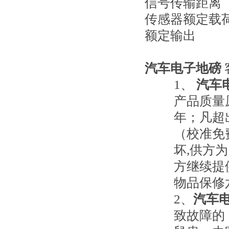
信号传输
传感器额定
额定输
汽车电子地磅
1
、
汽车
产品质量
年；凡超
（校准免
坏
,
供方为
方继续提
物品保修
2
、
汽车
致故障的