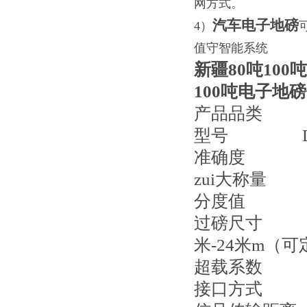
网方式。
汽车电子地磅
4）
值守智能系统
新疆80吨10
100吨电子地
产品品
型号
准确度 
zui大称
分度
过磅尺寸 
米
-24
米
m
（可
超载系
接口方