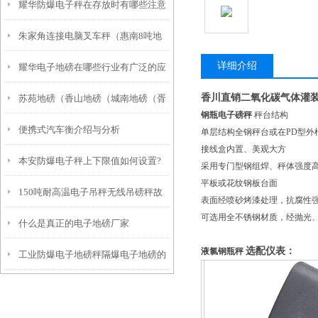
耀华防爆电子秤在存放时有哪些注意
直地磅）光福地磅）木渎地磅维修
朱家角连接电脑叉车秤（惠南8吨地
事项？
详细介绍
耀华电子地磅在哪些行业有广泛的应
磅）华亭吊钩称）漕泾电子防爆地磅
香川直销二氧化碳气体灌
苏苑地磅（香山地磅（城南地磅（胥
用？
维修
钢瓶电子磅秤
秤台结构
便携式汽车衡介绍与分析
口地磅）郭巷地磅）东山地磅维修
单层结构全钢秤台或在PD型外
接线盒内置、美观大方
本安防爆电子秤上下限值如何设置?
采用专门型钢组焊、秤体强度
平板或花纹钢板台面
150吨耐高温电子吊秤无线吊磅秤故
表面经喷砂烤漆处理，抗腐性
可选用全不锈钢材质，经抛光
什么是真正的电子地磅厂家
障维修常识
选配仪表：
液氯钢瓶秤
工业防爆电子地磅秤隔爆电子地磅的
应用与标准