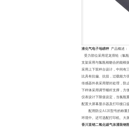
液化气电子地磅秤
产品概述：
受力部位采用尼龙滑轮（氯瓶
支架采用与氯瓶相吻合的能根据
采用上下双秤台设计，中间有
比具有抗偏、抗扭，过载能力
传感器外表采用塑封处理，防
下秤体采用调节螺杆支撑，方
仪表设计下限值设定，当氯瓶
配置大屏幕显示器及打印接口
配用防尘A12E型号的称重
环境中。还可选配打印机、大
香川直销二氧化碳气体灌装钢