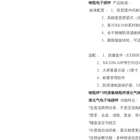
钢瓶电子磅秤
产品组成：
标准配置： 1、双层缓冲式称
2、高精度悬臂梁式（压
3、香川XK3190系列智
4、全不锈钢防浪涌接线
5、聚胺脂旋转轮，可适
选配： 1、防爆套件（EXIBIICT4
2、XK3190-A9P带打印仪
3、大屏幕显示器（3英寸，
4、称重管理软件
5、防浪涌电源保护器、UP
钢瓶秤*3吨液氯钢瓶秤液化气
液化气电子地磅秤
功能特点：
?交直流两用仪表，不受交流电
?置零、去皮、清除、置皮、等
?键盘设定与校正
?分度值自动切换：显示精度更
?自我诊断功能：多种错误信息